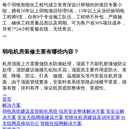
每个弱电智能化工程均成立有资深设计师领衔的项目专案小
组，拥有10年以上弱电项目经理9名，15年以上从业经验弱电
工程师9支，自有9个专业施工队伍，工程绝不外包，严格施
工，确保工程质量品质以及周期。可为客户省30%项目成本，
并有7*24小时客服在线，无忧售后。
→
弱电机房装修主要有哪些内容？
机房顶面上方需要做防水防潮处理，顶面下方刷乳胶漆做防尘
处理，顶部建议做微孔铝扣天花，顶面其主要作用是防火、美
观、降噪、防尘。灯具、烟感、温感探头等均安装在机房顶
面，由于顶面管线繁多，安装时各系统管路必须横平竖直，错
落有致，排列有序，保证机房底部整体性、美观性。
→
首页
解决方案
弱电系统建设及智能化系统
信息安全整体解决方案
安全云解
决方案
安全无线网络建设方案
智能化机房建设及动环监测
分
支组网及移动办公
智能化组网解决方案