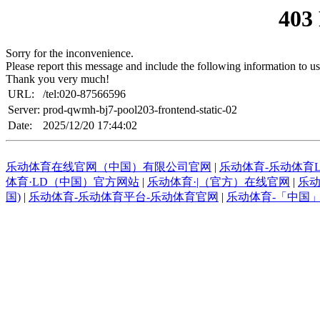
403
Sorry for the inconvenience.
Please report this message and include the following information to us
Thank you very much!
URL:
/tel:020-87566596
Server:
prod-qwmh-bj7-pool203-frontend-static-02
Date:
2025/12/20 17:44:02
乐动体育在线官网（中国）有限公司官网
|
乐动体育-乐动体育L
体育·LD（中国）官方网站
|
乐动体育·|（官方）在线官网
|
乐
国)
|
乐动体育-乐动体育平台-乐动体育官网
|
乐动体育-「中国